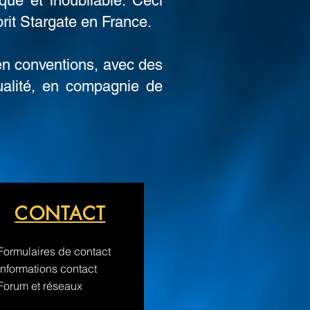
que et inoubliable. Ceci
prit Stargate en France.
 en
conventions
, avec des
ualité, en compagnie de
CONTACT
 Formulaires de contact
 Informations contact
 Forum et réseaux