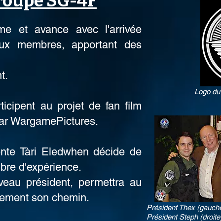
Groupe SG-4F
me et avance avec l'arrivée
ux membres, apportant des
t.
Logo du
ticipent au projet de fan film
par WargamePictures.
ente Tàri Eledwhen décide de
bre d'expérience.
veau président, permettra au
èrement son chemin.
Président Thex (gauche
Président Steph (droit