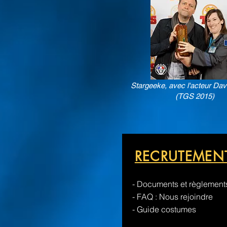
Stargeeke, avec l'acteur Dav
(TGS 2015)
RECRUTEMEN
- Documents et règlement
- FAQ : Nous rejoindre
- Guide costumes