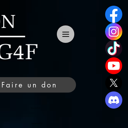
Faire un don
Faire un don SG4F
Administration SG4F