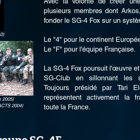
Avec la volonté de créer un
plusieurs membres dont Arkos,
fonder le SG-4 Fox sur un syst
0)
Le "4" pour le continent Europé
Le "F" pour l'équipe Française.
La SG-4 Fox poursuit l'œuvre et 
SG-Club en sillonnant les s
Toujours présidé par Tàri 
représentent activement la f
s 2005)
ACTS 2004)
toute la France.