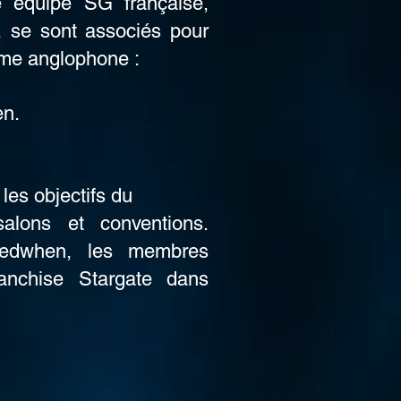
e équipe SG française,
 se sont associés pour
ème anglophone :
en.
les objectifs du
alons et conventions.
Eledwhen, les membres
ranchise Stargate dans