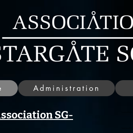
e
Administration
Association SG-
Association Stargate
Notre Histoire SG4F