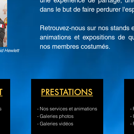
une expérience de partage, uni
dans le but de faire
perdurer l'es
Retrouvez-nous sur nos stands
animations et expositions de q
nos membres
costumés.
id Hewlett
T
PRESTATIONS
s
- Nos services et animations
-
- Galeries photos
-
-
Galeries vidéos
-